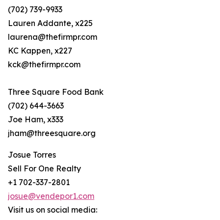
(702) 739-9933
Lauren Addante, x225
laurena@thefirmpr.com
KC Kappen, x227
kck@thefirmpr.com
Three Square Food Bank
(702) 644-3663
Joe Ham, x333
jham@threesquare.org
Josue Torres
Sell For One Realty
+1 702-337-2801
josue@vendepor1.com
Visit us on social media: