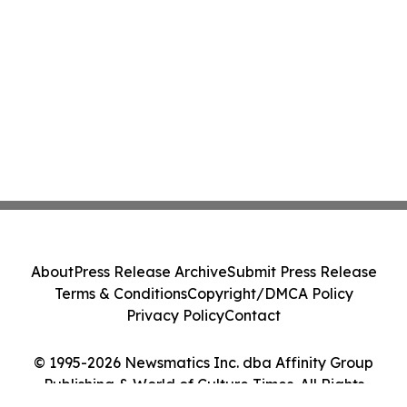
About
Press Release Archive
Submit Press Release
Terms & Conditions
Copyright/DMCA Policy
Privacy Policy
Contact
© 1995-2026 Newsmatics Inc. dba Affinity Group
Publishing & World of Culture Times. All Rights
Reserved.